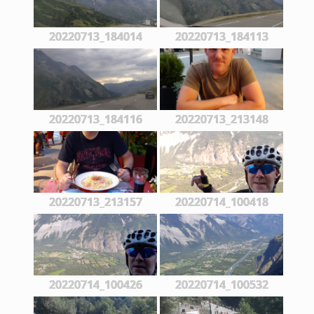
20220713_184014
20220713_184113
20220713_184116
20220713_213148
20220713_213157
20220714_100418
20220714_100426
20220714_100532