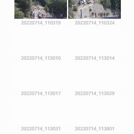
20220714_110319
20220714_110324
20220714_113010
20220714_113014
20220714_113017
20220714_113029
20220714_113031
20220714_113801