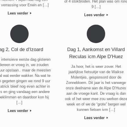
of 4 stokbroden. Het plan was om ron
e verrassing voor Erwin en […]
9 […]
Lees verder
Lees verder
ag 2, Col de d’Izoard
Dag 1, Aankomst en Villard
Reculas icm Alpe D’Huez
 intensieve eerste dag gisteren
edereen er vroeg in, we zouden
Ja hoor, het is weer zover. Het
 uur opstaan.. maar de meesten
jaarlijkse fietsuitje van de Waikse
al wat eerder wakker. Na wat te
Molentjes, gesponsord door de
 gegeten gingen we rond 9 uur
Zonnebloem. Dit jaar is het vanwege
atrick bleef nog even achter in
onze deelname aan de Alpe D’Huzes
is en ging vandaag een andere
aan de vroege kant. De vraag is dan
beklimmen en daardoor kon hij
ook of het weer mee zou werken dez
[…]
week en of we de “grote” bergen wel
kunnen fietsen ivm […]
Lees verder
Lees verder