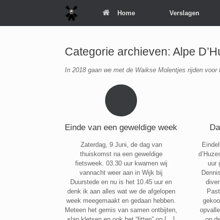
Spring
Home
Verslagen
naar
inhoud
Categorie archieven:
Alpe D’H
In 2018 gaan we met de Waikse Molentjes rijden voor 
Einde van een geweldige week
Da
Zaterdag, 9 Juni, de dag van
Eindel
thuiskomst na een geweldige
d’Huze
fietsweek. 03.30 uur kwamen wij
uur 
vannacht weer aan in Wijk bij
Denni
Duurstede en nu is het 10.45 uur en
diver
denk ik aan alles wat we de afgelopen
Past
week meegemaakt en gedaan hebben.
gekoo
Meteen het gemis van samen ontbijten,
opvall
slap kletsen en ook het “fitten” op […]
op d