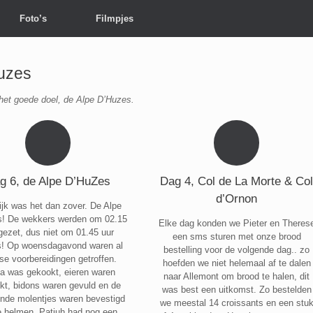
Foto’s
Filmpjes
uzes
het goede doel, de Alpe D’Huzes.
g 6, de Alpe D’HuZes
Dag 4, Col de La Morte & Co
d’Ornon
ijk was het dan zover. De Alpe
s! De wekkers werden om 02.15
Elke dag konden we Pieter en Theres
gezet, dus niet om 01.45 uur
een sms sturen met onze brood
s! Op woensdagavond waren al
bestelling voor de volgende dag.. zo
se voorbereidingen getroffen.
hoefden we niet helemaal af te dalen
a was gekookt, eieren waren
naar Allemont om brood te halen, dit
kt, bidons waren gevuld en de
was best een uitkomst. Zo bestelden
ende molentjes waren bevestigd
we meestal 14 croissants en een stu
e helmen. Patjuh had nog een