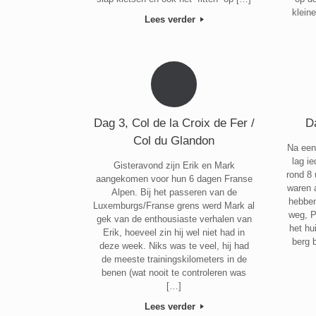
klein
Lees verder
Dag 3, Col de la Croix de Fer /
D
Col du Glandon
Na een
lag i
Gisteravond zijn Erik en Mark
rond 8
aangekomen voor hun 6 dagen Franse
waren 
Alpen. Bij het passeren van de
hebben
Luxemburgs/Franse grens werd Mark al
weg, P
gek van de enthousiaste verhalen van
het hu
Erik, hoeveel zin hij wel niet had in
berg 
deze week. Niks was te veel, hij had
de meeste trainingskilometers in de
benen (wat nooit te controleren was
[…]
Lees verder