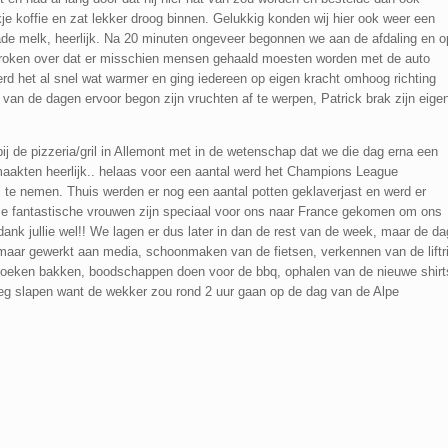
 koffie en zat lekker droog binnen. Gelukkig konden wij hier ook weer een
de melk, heerlijk. Na 20 minuten ongeveer begonnen we aan de afdaling en o
proken over dat er misschien mensen gehaald moesten worden met de auto
rd het al snel wat warmer en ging iedereen op eigen kracht omhoog richting
van de dagen ervoor begon zijn vruchten af te werpen, Patrick brak zijn eige
ij de pizzeria/gril in Allemont met in de wetenschap dat we die dag erna een
aakten heerlijk.. helaas voor een aantal werd het Champions League
l te nemen. Thuis werden er nog een aantal potten geklaverjast en werd er
e fantastische vrouwen zijn speciaal voor ons naar France gekomen om ons
ank jullie wel!! We lagen er dus later in dan de rest van de week, maar de da
t maar gewerkt aan media, schoonmaken van de fietsen, verkennen van de liftri
koeken bakken, boodschappen doen voor de bbq, ophalen van de nieuwe shirt
eg slapen want de wekker zou rond 2 uur gaan op de dag van de Alpe