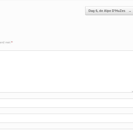
Dag 6, de Alpe D’HuZes
→
eerd met
*