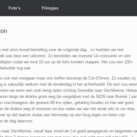
Foto’s
Filmpjes
non
met onze brood bestelling voor de volgende dag.. zo hoefden we niet
 dit was best een uitkomst. Zo bestelden we meestal 14 croissants en een
ntbijten zodat we rond 10 uur op de fiets konden stappen. Het zou een 100+
 beloofde nog wat.
dan ook niet meegaan maar ons treffen bovenop de Col d’Ornon. Zo zouden zij
g is natuurlijk welkom met de donderdag in het achterhoofd. De rest zou eers
n we eerst een stuk terug rijden richting Grenoble naar Séchilienne. Helaa
ewoon langs de drukke grote weg (te vergelijken met de N229 naar Bunnik ) aa
s en vrachtwagens die gewoon 80 km rijden, gelukkig houden ze hier wel goed
an de drukke weg af moesten en dus reden we aan het einde iets te ver door,
e op dat laatste stukje een klimmetje op een brug tegen en lieten zijn
an de dag daarvoor..
en naar Séchilienne, vanaf daar stond de Col goed aangegeven en begonnen w