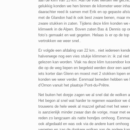
aan de klim van 15 km. Aan de voet werden we gechickt
gelukkig konden we hen binnen de kilometer weer inhal
daarachter reed ik samen met Erik en op gepaste afs
met de Glandon had ik ook best zware benen, maar moe
zware stukken in zaten. Tijdens deze klim konden we 
klimwerk in de Alpen. Boven zaten Bas & Dennis op o
foto’s gemaakt en wat gegeten. Helaas is er op de top 
vertrokken we weer snel..
Er volgde een afdaling van 22 km.. niet iedereen kende 
halverwege nog een vies stukje klimmen in: ik zal niet
gelezen kan worden. Vlak na deze klim tussendoor ko
die op de weg liepen en begeleid werden door een aa
iets korter dan Glenn en moest met 2 stokken lopen en
konden we weer verder. Eenmaal beneden hebben we bij
d’Ornon vanuit het plaatsje Pont-du-Prêtre.
Net buiten het dorpje zagen we al snel dat de wolken aan
Het begon al snel wat harder te regenen waardoor we 
trouwens de hele week al mazzel gehad met het weer e
is aanzienlijk minder zwaar dan de vorige, maar met ee
reden zo langzaam als natte hondjes omhoog. Eenmaal
ook afgedaald en was ook via de andere kant omhoog te
vergeten en zag de donkere wolken aan de andere kant 