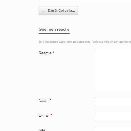
e
s
er
n
b
A
Berichtnavigatie
←
Dag 3, Col de la…
o
p
o
p
Geef een reactie
k
Je e-mailadres wordt niet gepubliceerd.
Vereiste velden zijn gemark
Reactie
*
Naam
*
E-mail
*
Site