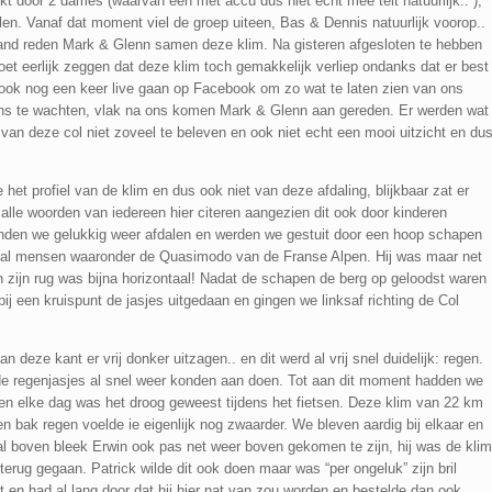
 door 2 dames (waarvan een met accu dus niet echt mee telt natuurlijk.. ),
en. Vanaf dat moment viel de groep uiteen, Bas & Dennis natuurlijk voorop..
tand reden Mark & Glenn samen deze klim. Na gisteren afgesloten te hebben
t eerlijk zeggen dat deze klim toch gemakkelijk verliep ondanks dat er best
ook nog een keer live gaan op Facebook om zo wat te laten zien van ons
ns te wachten, vlak na ons komen Mark & Glenn aan gereden. Er werden wat
van deze col niet zoveel te beleven en ook niet echt een mooi uitzicht en du
het profiel van de klim en dus ook niet van deze afdaling, blijkbaar zat er
 alle woorden van iedereen hier citeren aangezien dit ook door kinderen
nden we gelukkig weer afdalen en werden we gestuit door een hoop schapen
ntal mensen waaronder de Quasimodo van de Franse Alpen. Hij was maar net
 zijn rug was bijna horizontaal! Nadat de schapen de berg op geloodst waren
 een kruispunt de jasjes uitgedaan en gingen we linksaf richting de Col
 deze kant er vrij donker uitzagen.. en dit werd al vrij snel duidelijk: regen.
de regenjasjes al snel weer konden aan doen. Tot aan dit moment hadden we
n elke dag was het droog geweest tijdens het fietsen. Deze klim van 22 km
n bak regen voelde ie eigenlijk nog zwaarder. We bleven aardig bij elkaar en
 boven bleek Erwin ook pas net weer boven gekomen te zijn, hij was de klim
rug gegaan. Patrick wilde dit ook doen maar was “per ongeluk” zijn bril
en had al lang door dat hij hier nat van zou worden en bestelde dan ook