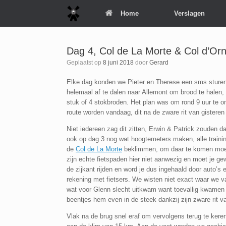
Spring
Home
Verslagen
naar
inhoud
Dag 4, Col de La Morte & Col d’Or
Geplaatst op
8 juni 2018
door
Gerard
Elke dag konden we Pieter en Therese een sms sturen 
helemaal af te dalen naar Allemont om brood te halen,
stuk of 4 stokbroden. Het plan was om rond 9 uur te o
route worden vandaag, dit na de zware rit van gisteren
Niet iedereen zag dit zitten, Erwin & Patrick zouden 
ook op dag 3 nog wat hoogtemeters maken, alle trainin
de
Col de La Morte
beklimmen, om daar te komen moeste
zijn echte fietspaden hier niet aanwezig en moet je g
de zijkant rijden en word je dus ingehaald door auto’
rekening met fietsers. We wisten niet exact waar we v
wat voor Glenn slecht uitkwam want toevallig kwamen w
beentjes hem even in de steek dankzij zijn zware rit v
Vlak na de brug snel eraf om vervolgens terug te ker