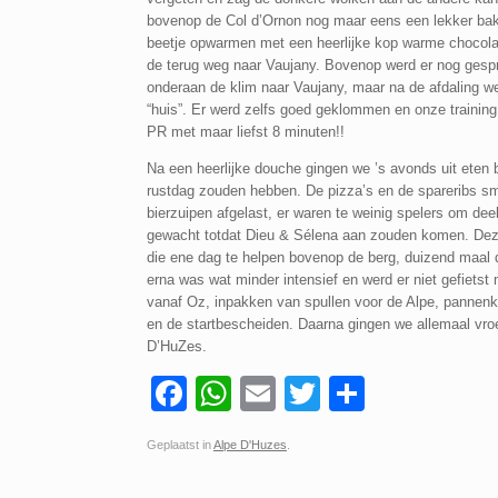
bovenop de Col d’Ornon nog maar eens een lekker bakje
beetje opwarmen met een heerlijke kop warme chocola
de terug weg naar Vaujany. Bovenop werd er nog ges
onderaan de klim naar Vaujany, maar na de afdaling we
“huis”. Er werd zelfs goed geklommen en onze training 
PR met maar liefst 8 minuten!!
Na een heerlijke douche gingen we ’s avonds uit eten b
rustdag zouden hebben. De pizza’s en de spareribs sm
bierzuipen afgelast, er waren te weinig spelers om dee
gewacht totdat Dieu & Sélena aan zouden komen. Dez
die ene dag te helpen bovenop de berg, duizend maal d
erna was wat minder intensief en werd er niet gefiets
vanaf Oz, inpakken van spullen voor de Alpe, pannen
en de startbescheiden. Daarna gingen we allemaal vro
D’HuZes.
F
W
E
T
D
a
h
m
wi
el
Geplaatst in
Alpe D'Huzes
.
c
at
ail
tt
e