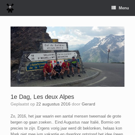
Spring
Menu
naar
inhoud
1e Dag, Les deux Alpes
Geplaatst op
22 augustus 2016
door
Gerard
Zo, 2016, het jaar waarin een aantal mensen tweemaal de grote
bergen op gaan zoeken.. Eind Augustus naar Italië, Bormio om
precies te zijn. Ergens vorig jaar werd dit beklonken, helaas kon
Mark niet mee ivm vakantie en daardoor ontstond het idee (geen