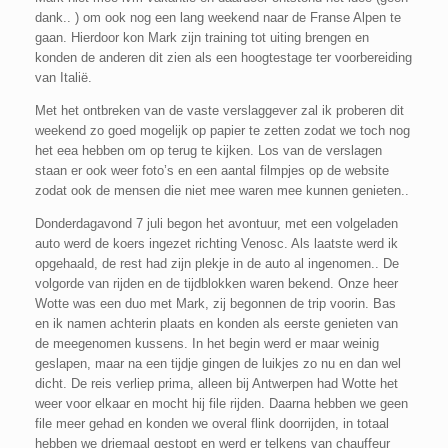
dank.. ) om ook nog een lang weekend naar de Franse Alpen te
gaan. Hierdoor kon Mark zijn training tot uiting brengen en
konden de anderen dit zien als een hoogtestage ter voorbereiding
van Italië.
Met het ontbreken van de vaste verslaggever zal ik proberen dit
weekend zo goed mogelijk op papier te zetten zodat we toch nog
het eea hebben om op terug te kijken. Los van de verslagen
staan er ook weer foto’s en een aantal filmpjes op de website
zodat ook de mensen die niet mee waren mee kunnen genieten..
Donderdagavond 7 juli begon het avontuur, met een volgeladen
auto werd de koers ingezet richting Venosc. Als laatste werd ik
opgehaald, de rest had zijn plekje in de auto al ingenomen.. De
volgorde van rijden en de tijdblokken waren bekend. Onze heer
Wotte was een duo met Mark, zij begonnen de trip voorin. Bas
en ik namen achterin plaats en konden als eerste genieten van
de meegenomen kussens. In het begin werd er maar weinig
geslapen, maar na een tijdje gingen de luikjes zo nu en dan wel
dicht. De reis verliep prima, alleen bij Antwerpen had Wotte het
weer voor elkaar en mocht hij file rijden. Daarna hebben we geen
file meer gehad en konden we overal flink doorrijden, in totaal
hebben we driemaal gestopt en werd er telkens van chauffeur