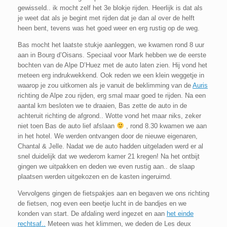
gewisseld.. ik mocht zelf het 3e blokje rijden. Heerlijk is dat als
je weet dat als je begint met rijden dat je dan al over de helft
heen bent, tevens was het goed weer en erg rustig op de weg.
Bas mocht het laatste stukje aanleggen, we kwamen rond 8 uur
aan in
Bourg
d’Oisans. Speciaal voor Mark hebben we de eerste
bochten van de Alpe D’Huez met de auto laten zien. Hij vond het
meteen erg indrukwekkend. Ook reden we een klein weggetje in
waarop je zou uitkomen als je vanuit de beklimming van de
Auris
richting de Alpe zou rijden, erg smal maar goed te rijden. Na een
aantal km besloten we te draaien, Bas zette de auto in de
achteruit richting de afgrond.. Wotte vond het maar niks, zeker
niet toen Bas de auto lief afslaan
, rond 8.30 kwamen we aan
in het hotel. We werden ontvangen door de nieuwe eigenaren,
Chantal & Jelle. Nadat we de auto hadden uitgeladen werd er al
snel duidelijk dat we wederom kamer 21 kregen! Na het ontbijt
gingen we uitpakken en deden we even rustig aan.. de slaap
plaatsen werden uitgekozen en de kasten ingeruimd.
Vervolgens gingen de fietspakjes aan en begaven we ons richting
de fietsen, nog even een beetje lucht in de bandjes en we
konden van start. De afdaling werd ingezet en aan
het einde
rechtsaf..
Meteen was het klimmen, we deden de Les deux