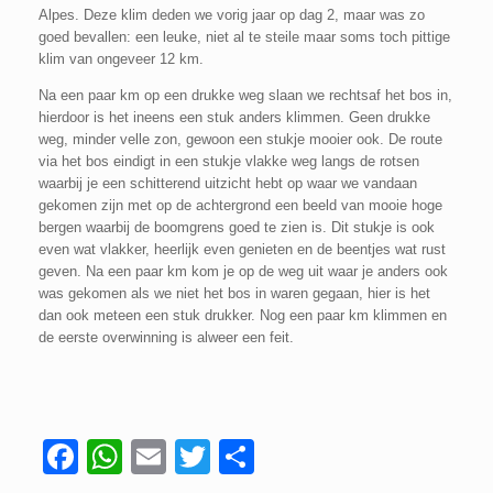
Alpes. Deze klim deden we vorig jaar op dag 2, maar was zo
goed bevallen: een leuke, niet al te steile maar soms toch pittige
klim van ongeveer 12 km.
Na een paar km op een drukke weg slaan we rechtsaf het bos in,
hierdoor is het ineens een stuk anders klimmen. Geen drukke
weg, minder velle zon, gewoon een stukje mooier ook. De route
via het bos eindigt in een stukje vlakke weg langs de rotsen
waarbij je een schitterend uitzicht hebt op waar we vandaan
gekomen zijn met op de achtergrond een beeld van mooie hoge
bergen waarbij de boomgrens goed te zien is. Dit stukje is ook
even wat vlakker, heerlijk even genieten en de beentjes wat rust
geven. Na een paar km kom je op de weg uit waar je anders ook
was gekomen als we niet het bos in waren gegaan, hier is het
dan ook meteen een stuk drukker. Nog een paar km klimmen en
de eerste overwinning is alweer een feit.
F
W
E
T
D
a
h
m
wi
el