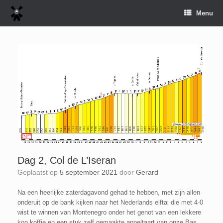
Spring
Menu
naar
inhoud
Dag 2, Col de L’Iseran
Geplaatst op
5 september 2021
door
Gerard
Na een heerlijke zaterdagavond gehad te hebben, met zijn allen
onderuit op de bank kijken naar het Nederlands elftal die met 4-0
wist te winnen van Montenegro onder het genot van een lekkere
kop koffie en een stuk zelf gemaakte appeltaart van onze Bas,