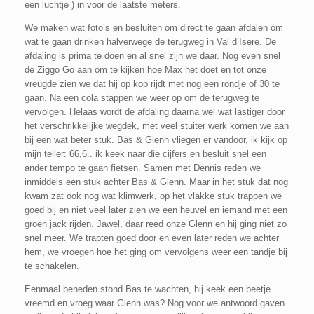
een luchtje ) in voor de laatste meters.
We maken wat foto’s en besluiten om direct te gaan afdalen om
wat te gaan drinken halverwege de terugweg in Val d’Isere. De
afdaling is prima te doen en al snel zijn we daar. Nog even snel
de Ziggo Go aan om te kijken hoe Max het doet en tot onze
vreugde zien we dat hij op kop rijdt met nog een rondje of 30 te
gaan. Na een cola stappen we weer op om de terugweg te
vervolgen. Helaas wordt de afdaling daarna wel wat lastiger door
het verschrikkelijke wegdek, met veel stuiter werk komen we aan
bij een wat beter stuk. Bas & Glenn vliegen er vandoor, ik kijk op
mijn teller: 66,6.. ik keek naar die cijfers en besluit snel een
ander tempo te gaan fietsen. Samen met Dennis reden we
inmiddels een stuk achter Bas & Glenn. Maar in het stuk dat nog
kwam zat ook nog wat klimwerk, op het vlakke stuk trappen we
goed bij en niet veel later zien we een heuvel en iemand met een
groen jack rijden. Jawel, daar reed onze Glenn en hij ging niet zo
snel meer. We trapten goed door en even later reden we achter
hem, we vroegen hoe het ging om vervolgens weer een tandje bij
te schakelen.
Eenmaal beneden stond Bas te wachten, hij keek een beetje
vreemd en vroeg waar Glenn was? Nog voor we antwoord gaven