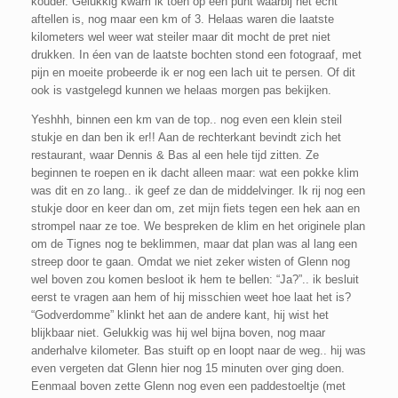
kouder. Gelukkig kwam ik toen op een punt waarbij het echt
aftellen is, nog maar een km of 3. Helaas waren die laatste
kilometers wel weer wat steiler maar dit mocht de pret niet
drukken. In éen van de laatste bochten stond een fotograaf, met
pijn en moeite probeerde ik er nog een lach uit te persen. Of dit
ook is vastgelegd kunnen we helaas morgen pas bekijken.
Yeshhh, binnen een km van de top.. nog even een klein steil
stukje en dan ben ik er!! Aan de rechterkant bevindt zich het
restaurant, waar Dennis & Bas al een hele tijd zitten. Ze
beginnen te roepen en ik dacht alleen maar: wat een pokke klim
was dit en zo lang.. ik geef ze dan de middelvinger. Ik rij nog een
stukje door en keer dan om, zet mijn fiets tegen een hek aan en
strompel naar ze toe. We bespreken de klim en het originele plan
om de Tignes nog te beklimmen, maar dat plan was al lang een
streep door te gaan. Omdat we niet zeker wisten of Glenn nog
wel boven zou komen besloot ik hem te bellen: “Ja?”.. ik besluit
eerst te vragen aan hem of hij misschien weet hoe laat het is?
“Godverdomme” klinkt het aan de andere kant, hij wist het
blijkbaar niet. Gelukkig was hij wel bijna boven, nog maar
anderhalve kilometer. Bas stuift op en loopt naar de weg.. hij was
even vergeten dat Glenn hier nog 15 minuten over ging doen.
Eenmaal boven zette Glenn nog even een paddestoeltje (met