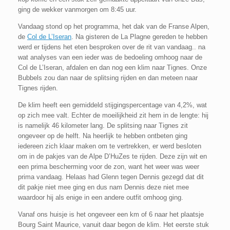
ging de wekker vanmorgen om 8:45 uur.
Vandaag stond op het programma, het dak van de Franse Alpen,
de
Col de L’Iseran
. Na gisteren de La Plagne gereden te hebben
werd er tijdens het eten besproken over de rit van vandaag.. na
wat analyses van een ieder was de bedoeling omhoog naar de
Col de L’Iseran, afdalen en dan nog een klim naar Tignes. Onze
Bubbels zou dan naar de splitsing rijden en dan meteen naar
Tignes rijden.
De klim heeft een gemiddeld stijgingspercentage van 4,2%, wat
op zich mee valt. Echter de moeilijkheid zit hem in de lengte: hij
is namelijk 46 kilometer lang. De splitsing naar Tignes zit
ongeveer op de helft. Na heerlijk te hebben ontbeten ging
iedereen zich klaar maken om te vertrekken, er werd besloten
om in de pakjes van de Alpe D’HuZes te rijden. Deze zijn wit en
een prima bescherming voor de zon, want het weer was weer
prima vandaag. Helaas had Glenn tegen Dennis gezegd dat dit
dit pakje niet mee ging en dus nam Dennis deze niet mee
waardoor hij als enige in een andere outfit omhoog ging.
Vanaf ons huisje is het ongeveer een km of 6 naar het plaatsje
Bourg Saint Maurice, vanuit daar begon de klim. Het eerste stuk