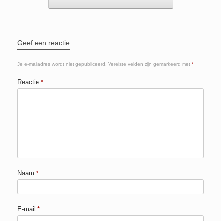
k
Geef een reactie
Je e-mailadres wordt niet gepubliceerd.
Vereiste velden zijn gemarkeerd met
*
Reactie
*
Naam
*
E-mail
*