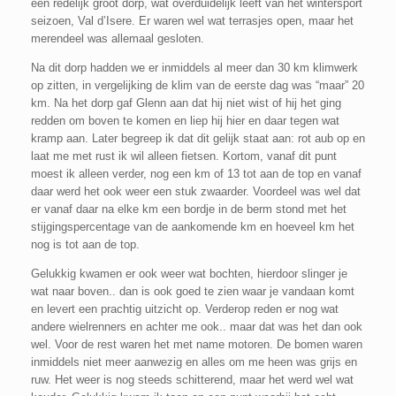
een redelijk groot dorp, wat overduidelijk leeft van het wintersport
seizoen, Val d’Isere. Er waren wel wat terrasjes open, maar het
merendeel was allemaal gesloten.
Na dit dorp hadden we er inmiddels al meer dan 30 km klimwerk
op zitten, in vergelijking de klim van de eerste dag was “maar” 20
km. Na het dorp gaf Glenn aan dat hij niet wist of hij het ging
redden om boven te komen en liep hij hier en daar tegen wat
kramp aan. Later begreep ik dat dit gelijk staat aan: rot aub op en
laat me met rust ik wil alleen fietsen. Kortom, vanaf dit punt
moest ik alleen verder, nog een km of 13 tot aan de top en vanaf
daar werd het ook weer een stuk zwaarder. Voordeel was wel dat
er vanaf daar na elke km een bordje in de berm stond met het
stijgingspercentage van de aankomende km en hoeveel km het
nog is tot aan de top.
Gelukkig kwamen er ook weer wat bochten, hierdoor slinger je
wat naar boven.. dan is ook goed te zien waar je vandaan komt
en levert een prachtig uitzicht op. Verderop reden er nog wat
andere wielrenners en achter me ook.. maar dat was het dan ook
wel. Voor de rest waren het met name motoren. De bomen waren
inmiddels niet meer aanwezig en alles om me heen was grijs en
ruw. Het weer is nog steeds schitterend, maar het werd wel wat