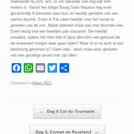
realiseerde hij zich, ach, er zat natuurlijk ook nog wat klim
meters in. Vanuit het dorpje Bourg Saint Maurice nog even
gezamenlijk 6 kilometer naar huis en heerlijk genieten van een
warme douche. Erwin & Pat zaten heerlijk voor het huisje te
genieten van de zon. Nadat iedereen klaar was met douchen was
Erwin bezig met een heerlijke pan macaroni. Die heerlijk
smaakte, tijdens het eten heb ik bijna elke klim wel gehoord die
we eventueel morgen weer gaan rijden? Maar of er nu echt al een
beslissing genomen is? Geen idee.. eerst maar eens genieten
van een gezellige avond met zijn allen.
F
W
E
T
D
a
h
m
wi
el
Geplaatst in
Alpen 2021
.
c
at
ail
tt
e
e
s
er
n
b
A
Berichtnavigatie
←
Dag 6 Col du Tourmalet
o
p
o
p
Dag 3, Cormet de Roselend
→