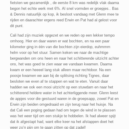
fietsten we gezamenlijk , de eerste 8 km was redelijk vlak daarna
begon het echte werk met 6%. Al snel vormden er groepjes.. Bas
& Dennis natuurlijk op kop, ik besloot vandaag met Glenn mee te
rijden en daarachter ergens reed Erwin en Pat had al gelost voor
dit punt.
Cali had zijn muziek opgezet en we reden op een lekker tempo
omhoog. Hier en daar waren er wat bochten, en na een paar
kilometer ging in één van die bochten zijn eierdop, euhmmm
helm voor op het stuur. Samen keken we naar de machtige
bergwanden om ons heen en naar het schitterende uitzicht achter
ons, het was goed te zien waar we vandaan kwamen. Daarna
kwam er een heeeel lang stuk alleen maar rechtdoor. Na een
poosje kwamen we aan bij de splitsing richting Tignes, daar
besloten we even af te stappen en wat te eten. Vanuit daar
hadden we ook een mooi uitzicht op een stuwdam en naar het
schitterend heldere water in het achterliggende meer. Glenn leest
de appjes voor die gestuurd waren in de groepsapp, zowel Pat en
Erwin zijn beiden omgedraaid en zijn terug naar het huisje. Na
dat Cali een poging gedaan had om tegen de wind in te plassen
was het weer tijd om een stukje te hobbelen. Ik had alweer spijt
dat ik afgestapt had, want elke keer na het afstappen doet het
weer zo’n pijn om te gaan zitten op dat zadel!