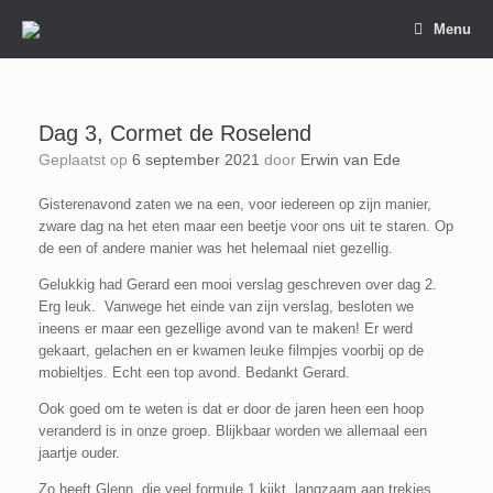
Spring
Menu
naar
inhoud
Dag 3, Cormet de Roselend
Geplaatst op
6 september 2021
door
Erwin van Ede
Gisterenavond zaten we na een, voor iedereen op zijn manier,
zware dag na het eten maar een beetje voor ons uit te staren. Op
de een of andere manier was het helemaal niet gezellig.
Gelukkig had Gerard een mooi verslag geschreven over dag 2.
Erg leuk. Vanwege het einde van zijn verslag, besloten we
ineens er maar een gezellige avond van te maken! Er werd
gekaart, gelachen en er kwamen leuke filmpjes voorbij op de
mobieltjes. Echt een top avond. Bedankt Gerard.
Ook goed om te weten is dat er door de jaren heen een hoop
veranderd is in onze groep. Blijkbaar worden we allemaal een
jaartje ouder.
Zo heeft Glenn, die veel formule 1 kijkt, langzaam aan trekjes