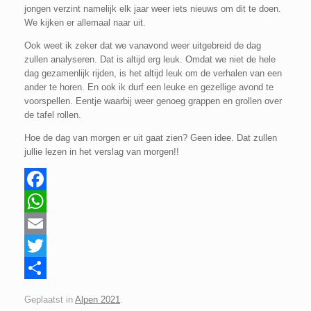
jongen verzint namelijk elk jaar weer iets nieuws om dit te doen.
We kijken er allemaal naar uit.
Ook weet ik zeker dat we vanavond weer uitgebreid de dag
zullen analyseren. Dat is altijd erg leuk. Omdat we niet de hele
dag gezamenlijk rijden, is het altijd leuk om de verhalen van een
ander te horen. En ook ik durf een leuke en gezellige avond te
voorspellen. Eentje waarbij weer genoeg grappen en grollen over
de tafel rollen.
Hoe de dag van morgen er uit gaat zien? Geen idee. Dat zullen
jullie lezen in het verslag van morgen!!
F
a
W
c
h
E
e
a
m
T
b
t
a
w
D
Geplaatst in
Alpen 2021
.