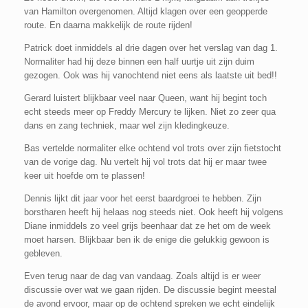
van Hamilton overgenomen. Altijd klagen over een geopperde
route. En daarna makkelijk de route rijden!
Patrick doet inmiddels al drie dagen over het verslag van dag 1.
Normaliter had hij deze binnen een half uurtje uit zijn duim
gezogen. Ook was hij vanochtend niet eens als laatste uit bed!!
Gerard luistert blijkbaar veel naar Queen, want hij begint toch
echt steeds meer op Freddy Mercury te lijken. Niet zo zeer qua
dans en zang techniek, maar wel zijn kledingkeuze.
Bas vertelde normaliter elke ochtend vol trots over zijn fietstocht
van de vorige dag. Nu vertelt hij vol trots dat hij er maar twee
keer uit hoefde om te plassen!
Dennis lijkt dit jaar voor het eerst baardgroei te hebben. Zijn
borstharen heeft hij helaas nog steeds niet. Ook heeft hij volgens
Diane inmiddels zo veel grijs beenhaar dat ze het om de week
moet harsen. Blijkbaar ben ik de enige die gelukkig gewoon is
gebleven.
Even terug naar de dag van vandaag. Zoals altijd is er weer
discussie over wat we gaan rijden. De discussie begint meestal
de avond ervoor, maar op de ochtend spreken we echt eindelijk