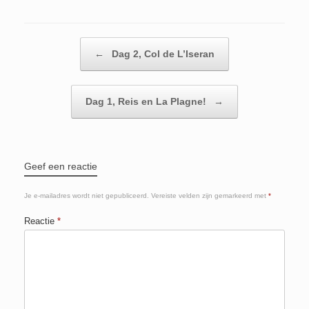
o
s
i
i
e
o
A
l
t
l
Berichtnavigatie
k
p
t
e
←
Dag 2, Col de L’Iseran
p
e
n
r
Dag 1, Reis en La Plagne!
→
Geef een reactie
Je e-mailadres wordt niet gepubliceerd.
Vereiste velden zijn gemarkeerd met
*
Reactie
*