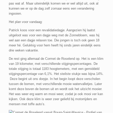
pas wat af. Maar uiteindelijk komen we er wel altijd uit, ook al
kunnen we er op de dag zelf zomaar eens een verandering
ingooien.
Het plan voor vandaag:
Patrick koos voor een revalidatiedagje. Aangezien hij laatst
uitgeloot was voor een dagje weg met de Zonnebloem, was hij
wel aan een dagje relaxen toe. Die jongen is toch ook geen 18
meer hé. Gelukkig voor hem heeft hij sinds jaren eindelijk eens
drie weken vakantie.
De rest ging allemaal de Cormet de Roselend op. Het is een klim
van 19 kilometer, met verschillende stijgingspercentages. De
totale stijging is totaal 1183 hoogtemeters, met een gemiddeld
stijgingspercentage van 6,1%. Het steilste stukje was bijna 14%.
Deze begint uit ons dorpje. In het begin loopt deze verscholen
tussen de bomen, met verschillende mooie watervalletjes. Later
komt deze boven de bomen uit en wordt ook het uitzicht mooier.
Het was weer erg warm en mooi weer, zodat je ook mooi ver kan
kijken. Ook deze klim is weer zeer geliefd bij motorrijders en
mensen met toffe auto’s.