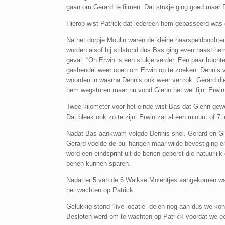
gaan om Gerard te filmen. Dat stukje ging goed maar Pat
Hierop wist Patrick dat iedereen hem gepasseerd was en
Na het dorpje Moulin waren de kleine haarspeldbochten
worden alsof hij stilstond dus Bas ging even naast he
gevat: “Oh Erwin is een stukje verder. Een paar bocht
gashendel weer open om Erwin op te zoeken. Dennis 
woorden in waarna Dennis ook weer vertrok. Gerard di
hem wegsturen maar nu vond Glenn het wel fijn. Erwin
Twee kilometer voor het einde wist Bas dat Glenn gewo
Dat bleek ook zo te zijn. Erwin zat al een minuut of 7 l
Nadat Bas aankwam volgde Dennis snel. Gerard en Gl
Gerard voelde de bui hangen maar wilde bevestiging en
werd een eindsprint uit de benen geperst die natuurlij
benen kunnen sparen.
Nadat er 5 van de 6 Waikse Molentjes aangekomen war
het wachten op Patrick.
Gelukkig stond “live locatie” delen nog aan dus we ko
Besloten werd om te wachten op Patrick voordat we ee