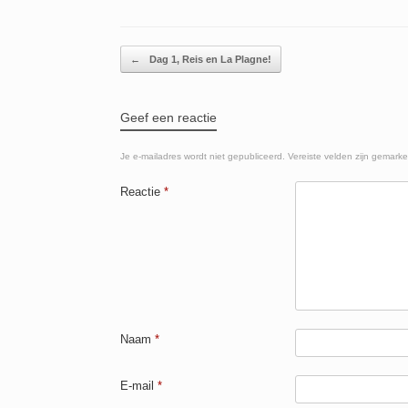
e
s
er
n
b
A
Berichtnavigatie
←
Dag 1, Reis en La Plagne!
o
p
o
p
Geef een reactie
k
Je e-mailadres wordt niet gepubliceerd.
Vereiste velden zijn gemark
Reactie
*
Naam
*
E-mail
*