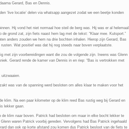
 daarna Gerard, Bas en Dennis.
en ‘live locatie’ delen via whatsapp aangezet zodat we een beetje konden
nnen. Hij vond het niet normaal hoe steil de berg was. Hij was er al helemaal
 de grond zat, zijn fiets naast hem lag met de tekst: “Klaar mee. Kutsport.”
ten anders zouden we hem na drie bochten inhalen. Hierop zijn Gerard, Bas
rusten. Wat positief was dat hij nog steeds naar boven verplaatste.
g met zijn voorbereidingen want die zou de volgende zijn. Ineens was Glenn
niek. Gerard rende de kamer van Dennis in en riep: “Bas is vertrokken met
 uitzwaaien.
zakt was van de spanning werd besloten om alles klaar te maken voor het
 klim. Na een paar kilometer op de klim reed Bas rustig weg bij Gerard en
is lekker gaan.
de klim naar boven. Patrick had besloten om maar in elke bocht lekker te
en Glenn waren Patrick voorbij gereden. Vervolgens had Bas Patrick ingehaald
erard dan ook op korte afstand zou komen dus Patrick besloot van de fiets te