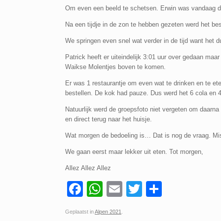
Om even een beeld te schetsen. Erwin was vandaag de
Na een tijdje in de zon te hebben gezeten werd het best
We springen even snel wat verder in de tijd want het 
Patrick heeft er uiteindelijk 3:01 uur over gedaan ma
Waikse Molentjes boven te komen.
Er was 1 restaurantje om even wat te drinken en te e
bestellen. De kok had pauze. Dus werd het 6 cola en 4 
Natuurlijk werd de groepsfoto niet vergeten om daarna
en direct terug naar het huisje.
Wat morgen de bedoeling is… Dat is nog de vraag. Mi
We gaan eerst maar lekker uit eten. Tot morgen,
Allez Allez Allez
F
W
E
T
D
a
h
m
wi
el
Geplaatst in
Alpen 2021
.
c
at
ail
tt
e