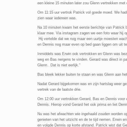
een kleine 15 minuten later zou Glenn vertrekken met
Om 11:15 uur vertrok Patrick vol goede moed. We hadd
zien waar iedereen was.
Na 10 minuten kwam het eerste berichtje van Patrick bi
klaar mee. Via instagram zagen we een foto waar hij op
Hij vertelde dat we nog maar een uurtje moesten wach
en Dennis nog maar even op bed gaan liggen om uit te 
Inmiddels was Erwin ook vertrokken en Glenn was bezi
weg en Bas nergens te vinden. Gerard was direct in pa
Glenn.. Dat is niet eerlijk.”
Bas bleek lekker buiten te staan en was Glenn aan het
Nadat Gerard bijgekomen was en zijn hartslag weer ge
vertrek van de laatste drie.
Om 12:00 uur vertrokken Gerard, Bas en Dennis voor de
Dennis. Hierop vond Gerard het ook prima en liet Denn
Nu was het afwachten wie ingehaald zouden worden op 
genieten van het uitzicht en de te tijd nemen. Erwin 
en volgde Dennis op korte afstand. Patrick wist dat G