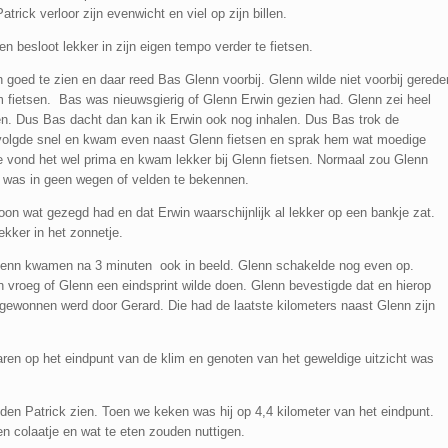
rick verloor zijn evenwicht en viel op zijn billen.
 besloot lekker in zijn eigen tempo verder te fietsen.
 goed te zien en daar reed Bas Glenn voorbij. Glenn wilde niet voorbij gerede
m fietsen. Bas was nieuwsgierig of Glenn Erwin gezien had. Glenn zei heel
en. Dus Bas dacht dan kan ik Erwin ook nog inhalen. Dus Bas trok de
volgde snel en kwam even naast Glenn fietsen en sprak hem wat moedige
e vond het wel prima en kwam lekker bij Glenn fietsen. Normaal zou Glenn
 was in geen wegen of velden te bekennen.
on wat gezegd had en dat Erwin waarschijnlijk al lekker op een bankje zat.
ekker in het zonnetje.
enn kwamen na 3 minuten ook in beeld. Glenn schakelde nog even op.
 vroeg of Glenn een eindsprint wilde doen. Glenn bevestigde dat en hierop
k gewonnen werd door Gerard. Die had de laatste kilometers naast Glenn zijn
en op het eindpunt van de klim en genoten van het geweldige uitzicht was
nden Patrick zien. Toen we keken was hij op 4,4 kilometer van het eindpunt.
n colaatje en wat te eten zouden nuttigen.