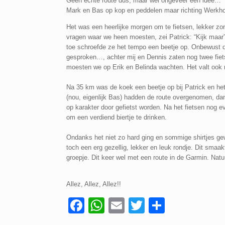
Geen echte route dus, maar wel ongeveer een idee…
Mark en Bas op kop en peddelen maar richting Werkhov
Het was een heerlijke morgen om te fietsen, lekker zon
vragen waar we heen moesten, zei Patrick: “Kijk maar
toe schroefde ze het tempo een beetje op. Onbewust de
gesproken…, achter mij en Dennis zaten nog twee fiet
moesten we op Erik en Belinda wachten. Het valt ook ni
Na 35 km was de koek een beetje op bij Patrick en het
(nou, eigenlijk Bas) hadden de route overgenomen, da
op karakter door gefietst worden. Na het fietsen nog 
om een verdiend biertje te drinken.
Ondanks het niet zo hard ging en sommige shirtjes g
toch een erg gezellig, lekker en leuk rondje. Dit sma
groepje. Dit keer wel met een route in de Garmin. Natu
Allez, Allez, Allez!!
F
W
E
T
D
a
h
m
wi
el