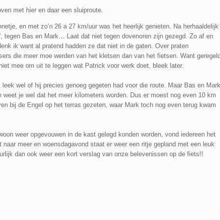
en met hier en daar een sluiproute.
netje, en met zo’n 26 a 27 km/uur was het heerlijk genieten. Na herhaaldelijk
”, tegen Bas en Mark… Laat dat niet tegen dovenoren zijn gezegd. Zo af en
nk ik want al pratend hadden ze dat niet in de gaten. Over praten
sers die meer moe werden van het kletsen dan van het fietsen. Want geregel
et mee om uit te leggen wat Patrick voor werk doet, bleek later.
 leek wel of hij precies genoeg gegeten had voor die route. Maar Bas en Mar
n weet je wel dat het meer kilometers worden. Dus er moest nog even 10 km
even bij de Engel op het terras gezeten, waar Mark toch nog even terug kwam
ewoon weer opgevouwen in de kast gelegd konden worden, vond iedereen het
akt naar meer en woensdagavond staat er weer een ritje gepland met een leuk
urlijk dan ook weer een kort verslag van onze belevenissen op de fiets!!