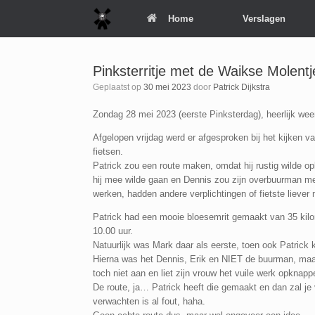
Spring
Home
Verslagen
naar
inhoud
Pinksterritje met de Waikse Molentj
Geplaatst op
30 mei 2023
door
Patrick Dijkstra
Zondag 28 mei 2023 (eerste Pinksterdag), heerlijk weer
Afgelopen vrijdag werd er afgesproken bij het kijken va
fietsen.
Patrick zou een route maken, omdat hij rustig wilde 
hij mee wilde gaan en Dennis zou zijn overbuurman 
werken, hadden andere verplichtingen of fietste lieve
Patrick had een mooie bloesemrit gemaakt van 35 kil
10.00 uur.
Natuurlijk was Mark daar als eerste, toen ook Patrick ke
Hierna was het Dennis, Erik en NIET de buurman, maa
toch niet aan en liet zijn vrouw het vuile werk opkn
De route, ja… Patrick heeft die gemaakt en dan zal je 
verwachten is al fout, haha.