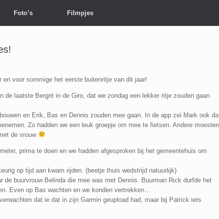
Foto’s
Filmpjes
es!
 en voor sommige het eerste buitenritje van dit jaar!
n de laatste Bergrit in de Giro, dat we zondag een lekker ritje zouden gaan
opbouwen en Erik, Bas en Dennis zouden mee gaan. In de app zei Mark ook da
meenemen. Zo hadden we een leuk groepje om mee te fietsen. Andere moesten
r met de vrouw
ometer, prima te doen en we hadden afgesproken bij het gemeentehuis om
urig op tijd aan kwam rijden. (beetje thuis wedstrijd natuurlijk)
r de buurvrouw Belinda die mee was met Dennis. Buurman Rick durfde het
appen. Even op Bas wachten en we konden vertrekken…
verwachten dat ie dat in zijn Garmin geupload had, maar bij Patrick iets